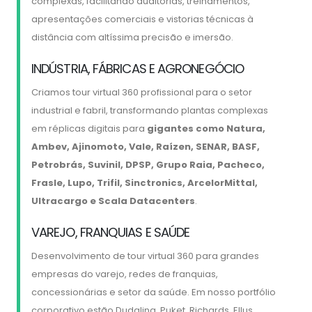
complexas, facilitando auditorias, treinamentos,
apresentações comerciais e vistorias técnicas à
distância com altíssima precisão e imersão.
INDÚSTRIA, FÁBRICAS E AGRONEGÓCIO
Criamos tour virtual 360 profissional para o setor
industrial e fabril, transformando plantas complexas
em réplicas digitais para
gigantes como Natura,
Ambev, Ajinomoto, Vale, Raízen, SENAR, BASF,
Petrobrás, Suvinil, DPSP, Grupo Raia, Pacheco,
Frasle, Lupo, Trifil, Sinctronics, ArcelorMittal,
Ultracargo e Scala Datacenters
.
VAREJO, FRANQUIAS E SAÚDE
Desenvolvimento de tour virtual 360 para grandes
empresas do varejo, redes de franquias,
concessionárias e setor da saúde. Em nosso portfólio
corporativo estão Dudalina, Puket, Richards, Ellus,