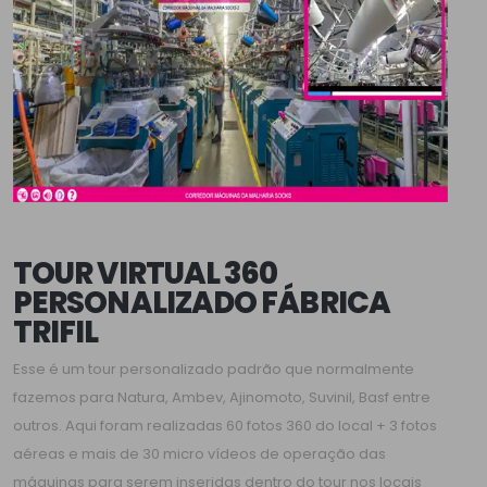
TOUR VIRTUAL 360
PERSONALIZADO FÁBRICA
TRIFIL
Esse é um tour personalizado padrão que normalmente
fazemos para Natura, Ambev, Ajinomoto, Suvinil, Basf entre
outros. Aqui foram realizadas 60 fotos 360 do local + 3 fotos
aéreas e mais de 30 micro vídeos de operação das
máquinas para serem inseridas dentro do tour nos locais